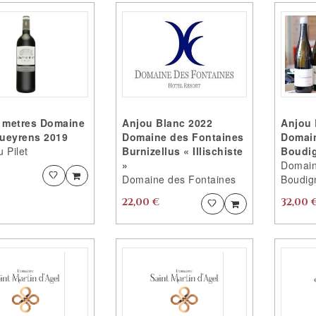
0 metres Domaine
Anjou Blanc 2022
Anjou 
ueyrens 2019
Domaine des Fontaines
Domai
 Pilet
Burnizellus « Illischiste
Boudi
»
Domain
Ajouter
Ajouter
Domaine des Fontaines
Boudig
PRODUIT
22,00 €
32,00 
Ajouter
Ajouter
AJOUTÉ
PRODUIT
AJOUTÉ
VOTRE
PRODUIT
EST
VOTRE
AJOUTÉ
PRODUIT
AUX
EST
FAVORITES
AJOUTÉ