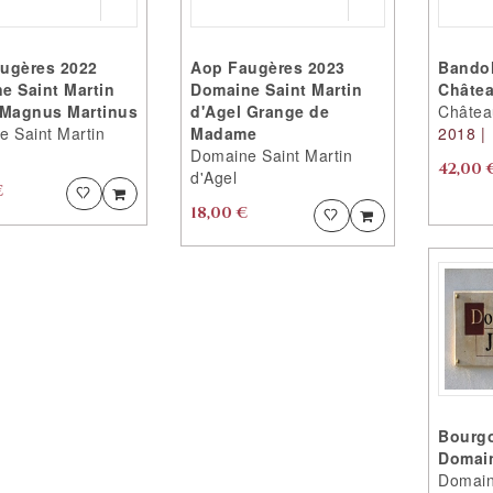
AVEC
AUX
SUCCÈS
FAVORITES
VOULEZ
AVEC
ugères 2022
Aop Faugères 2023
Bando
VOUS
SUCCÈS
e Saint Martin
Domaine Saint Martin
Châtea
CONTINUER
VOULEZ
 Magnus Martinus
d'Agel Grange de
Châtea
?
VOUS
 Saint Martin
Madame
2018 |
CONTINUER
Domaine Saint Martin
?
42,00 
d'Agel
€
Ajouter
Ajouter
PRODUIT
CONTINUER
18,00 €
Ajouter
Ajouter
VOS
PRODUIT
ACHATS
AJOUTÉ
CONTINUER
AJOUTÉ
VOS
ACCEDER
ACHATS
VOTRE
AU
PRODUIT
VOTRE
FAVORITES
ACCEDER
EST
PRODUIT
AU
AJOUTÉ
EST
FAVORITES
AUX
AJOUTÉ
FAVORITES
AUX
AVEC
FAVORITES
Bourg
SUCCÈS
AVEC
Domain
VOULEZ
SUCCÈS
Domain
VOUS
VOULEZ