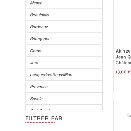
Alsace
Beaujolais
Bordeaux
Bourgogne
Corse
Alt 12
Jean Q
Jura
Château
13,00 €
Languedoc-Roussillion
Provence
Savoie
Sud-Ouest
FILTRER PAR
Val De Loire