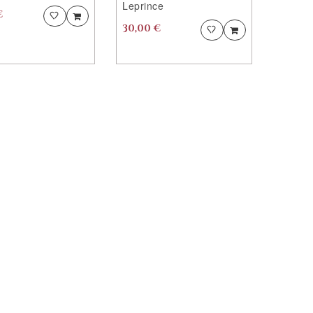
Leprince
?
CONTINUER
€
Ajouter
Ajouter
PRODUIT
?
30,00 €
Ajouter
Ajouter
PRODUIT
AJOUTÉ
AJOUTÉ
CONTINUER
VOS
VOTRE
CONTINUER
ACHATS
VOS
PRODUIT
VOTRE
ACHATS
EST
PRODUIT
ACCEDER
AJOUTÉ
EST
AU
ACCEDER
AUX
AJOUTÉ
FAVORITES
AU
FAVORITES
AUX
FAVORITES
AVEC
FAVORITES
SUCCÈS
AVEC
VOULEZ
SUCCÈS
VOUS
VOULEZ
CONTINUER
VOUS
?
CONTINUER
?
CONTINUER
VOS
CONTINUER
ACHATS
VOS