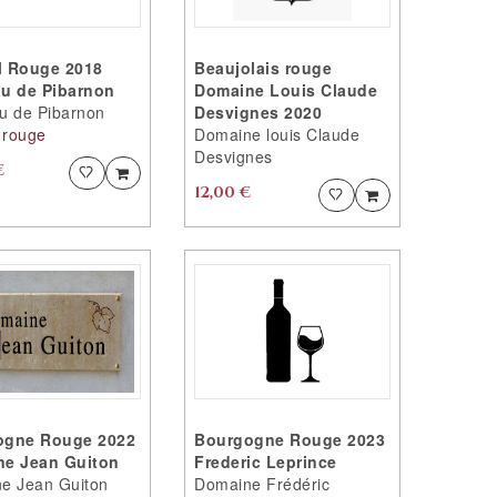
AUX
FAVORITES
FAVORITES
AVEC
AVEC
SUCCÈS
l Rouge 2018
Beaujolais rouge
SUCCÈS
VOULEZ
u de Pibarnon
Domaine Louis Claude
VOULEZ
VOUS
u de Pibarnon
Desvignes 2020
VOUS
CONTINUER
 rouge
Domaine louis Claude
CONTINUER
?
Desvignes
?
€
Ajouter
Ajouter
PRODUIT
12,00 €
Ajouter
Ajouter
PRODUIT
AJOUTÉ
CONTINUER
AJOUTÉ
VOS
CONTINUER
ACHATS
VOS
VOTRE
ACHATS
PRODUIT
VOTRE
ACCEDER
EST
PRODUIT
AU
ACCEDER
AJOUTÉ
EST
FAVORITES
AU
AUX
AJOUTÉ
FAVORITES
FAVORITES
AUX
AVEC
FAVORITES
SUCCÈS
AVEC
ogne Rouge 2022
Bourgogne Rouge 2023
VOULEZ
SUCCÈS
e Jean Guiton
Frederic Leprince
VOUS
VOULEZ
e Jean Guiton
Domaine Frédéric
CONTINUER
VOUS