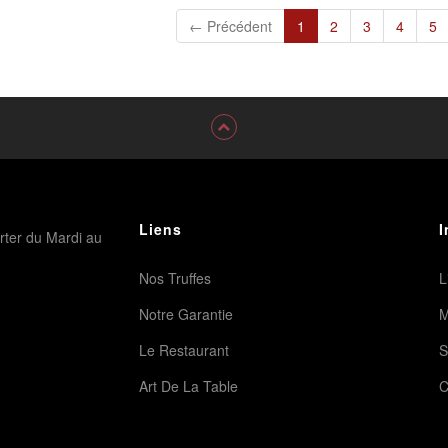
VOTRE
(current)
← Précédent
1
2
3
4
5
PRODUIT
VOTRE
EST
PRODUIT
AJOUTÉ
EST
AUX
AJOUTÉ
FAVORITES
AUX
AVEC
FAVORITES
SUCCÈS
AVEC
VOULEZ
SUCCÈS
VOUS
VOULEZ
CONTINUER
VOUS
Liens
I
rter du Mardi au
?
CONTINUER
?
Nos Truffes
L
Notre Garantie
M
CONTINUER
VOS
CONTINUER
ACHATS
Le Restaurant
S
VOS
ACHATS
Art De La Table
C
ACCEDER
AU
ACCEDER
FAVORITES
AU
FAVORITES