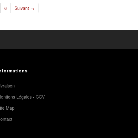
ACHATS
6
Suivant →
ACCEDER
AU
ACCEDER
FAVORITES
AU
FAVORITES
nformations
ivraison
entions Légales - CGV
ite Map
ontact