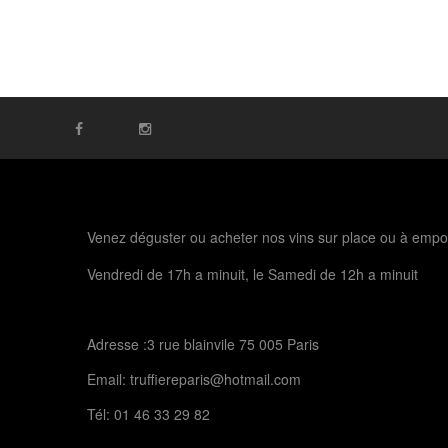
Venez déguster ou acheter nos vins sur place ou à empo
Vendredi de 17h a minuit, le Samedi de 12h a minuit
Adresse :3 rue blainvile 75 005 Paris
Email:
truffiereparis@hotmail.com
Tél:
01 46 33 29 82