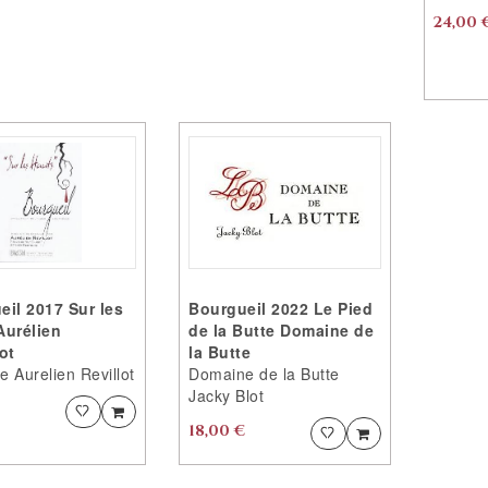
CONTINUER
VOUS
24,00 
?
CONTINUER
?
CONTINUER
VOS
CONTINUER
ACHATS
VOS
ACHATS
ACCEDER
AU
ACCEDER
FAVORITES
AU
FAVORITES
eil 2017 Sur les
Bourgueil 2022 Le Pied
Aurélien
de la Butte Domaine de
ot
la Butte
 Aurelien Revillot
Domaine de la Butte
Jacky Blot
Ajouter
Ajouter
PRODUIT
Loading...
18,00 €
Ajouter
Ajouter
PRODUIT
AJOUTÉ
AJOUTÉ