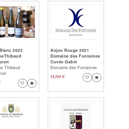
Blanc 2023
Anjou Rouge 2021
neThibaud
Domaine des Fontaines
gnon
Cuvée Gabin
e Thibaud
Domaine des Fontaines
non
15,00 €
Ajouter
Ajouter
PRODUIT
€
Ajouter
Ajouter
PRODUIT
AJOUTÉ
AJOUTÉ
VOTRE
VOTRE
PRODUIT
PRODUIT
EST
EST
AJOUTÉ
AJOUTÉ
AUX