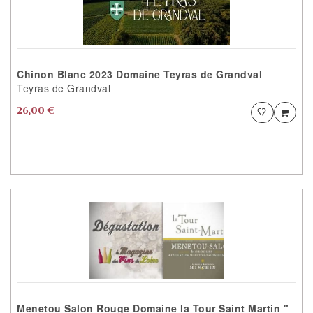
ACCEDER AU
FAVORITES
Chinon Blanc 2023 Domaine Teyras de Grandval
Teyras de Grandval
26,00 €
Ajouter
Ajou
PRODUIT AJOUTÉ
VOTRE PRODUIT EST AJOUTÉ AUX
FAVORITES AVEC SUCCÈS
VOULEZ VOUS CONTINUER ?
CONTINUER VOS
ACHATS
ACCEDER AU
FAVORITES
Menetou Salon Rouge Domaine la Tour Saint Martin "