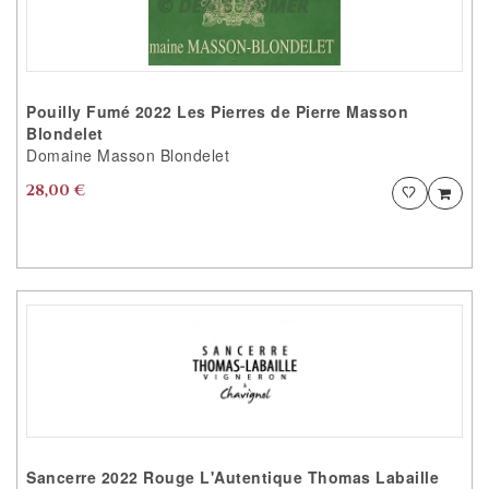
ACCEDER AU
FAVORITES
Pouilly Fumé 2022 Les Pierres de Pierre Masson
Blondelet
Domaine Masson Blondelet
28,00 €
Ajouter
Ajou
PRODUIT AJOUTÉ
VOTRE PRODUIT EST AJOUTÉ AUX
FAVORITES AVEC SUCCÈS
VOULEZ VOUS CONTINUER ?
CONTINUER VOS
ACHATS
ACCEDER AU
FAVORITES
Sancerre 2022 Rouge L'Autentique Thomas Labaille