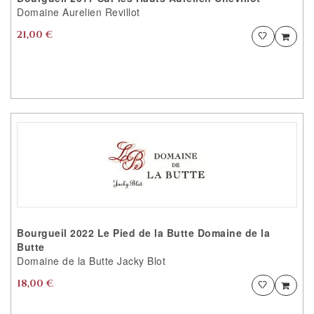
Domaine Aurelien Revillot
21,00 €
Ajouter
Ajou
PRODUIT AJOUTÉ
VOTRE PRODUIT EST AJOUTÉ AUX
FAVORITES AVEC SUCCÈS
VOULEZ VOUS CONTINUER ?
CONTINUER VOS
ACHATS
ACCEDER AU
FAVORITES
Bourgueil 2022 Le Pied de la Butte Domaine de la
Butte
Domaine de la Butte Jacky Blot
18,00 €
Ajouter
Ajou
PRODUIT AJOUTÉ