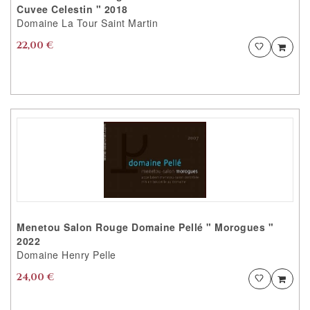
Cuvee Celestin " 2018
Domaine La Tour Saint Martin
22,00 €
Ajouter
Ajou
PRODUIT AJOUTÉ
VOTRE PRODUIT EST AJOUTÉ AUX
FAVORITES AVEC SUCCÈS
VOULEZ VOUS CONTINUER ?
CONTINUER VOS
ACHATS
ACCEDER AU
FAVORITES
Menetou Salon Rouge Domaine Pellé " Morogues "
2022
Domaine Henry Pelle
24,00 €
Ajouter
Ajou
PRODUIT AJOUTÉ