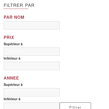
FILTRER PAR
Coteaux Vendomois Blanc
PAR NOM
Coteaux Vendomois Rouge
Cour Cheverny
PRIX
Côte Roannaise
Supérieur à
Côteaux du Layon
Jasnières
Inférieur à
Les Fiefs Vendéens
Menetou Salon Blanc
ANNEE
Supérieur à
Menetou Salon Rouge
Montlouis
Inférieur à
Muscadet
Filtrer