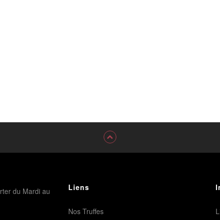
Liens
I
rter du Mardi au
Nos Truffes
L