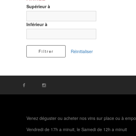
Supérieur à
Inférieur à
Filtrer
Réinitialiser
Venez déguster ou acheter nos vins sur place ou à empo
Vendredi de 17h a minuit, le Samedi de 12h a minuit