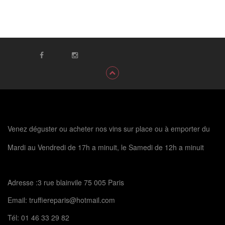
Venez déguster ou acheter nos vins sur place ou à emporter du
Mardi au Vendredi de 17h a minuit, le Samedi de 12h a minuit
Adresse :3 rue blainvile 75 005 Paris
Email:
truffiereparis@hotmail.com
Tél:
01 46 33 29 82