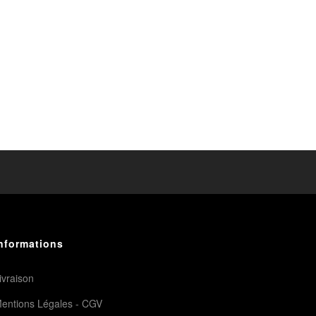
nformations
ivraison
entions Légales - CGV