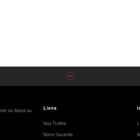
Liens
I
rter du Mardi au
Nos Truffes
L
Notre Garantie
M