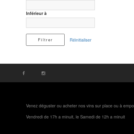
Inférieur à
Filtrer
Réinitialiser
Venez déguster ou acheter nos vins sur place ou à empo
Vendredi de 17h a minuit, le Samedi de 12h a minuit