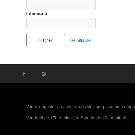
Inférieur à
Filtrer
Réinitialiser
Venez déguster ou acheter nos vins sur place ou à empo
Vendredi de 17h a minuit, le Samedi de 12h a minuit