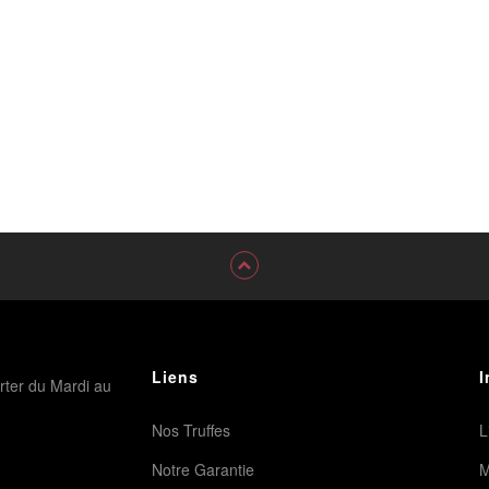
Liens
I
rter du Mardi au
Nos Truffes
L
Notre Garantie
M