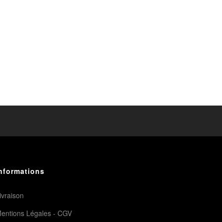
nformations
ivraison
entions Légales - CGV