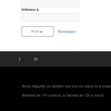
Inférieur à
Filtrer
Réinitialiser
Venez déguster ou acheter nos vins sur place ou à empo
Vendredi de 17h a minuit, le Samedi de 12h a minuit