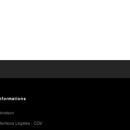
nformations
ivraison
entions Légales - CGV