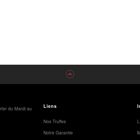
Liens
I
rter du Mardi au
Nos Truffes
L
Notre Garantie
M