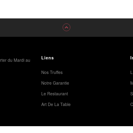
Liens
I
rter du Mardi au
Nos Truffes
L
Notre Garantie
M
Le Restaurant
S
Art De La Table
C
Copyright
Dewinter
© 2019. All rights reserved.