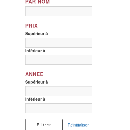
PAR NOM
Château L`Evangile
Château La Conseillante
PRIX
Château la Croix de Gay
Supérieur à
Château La Fleur de Gay
Château La Fleur Petrus
Inférieur à
Château La Grave à Pomerol
Château La Violette
ANNEE
Supérieur à
Château Lafleur
Château Latour à Pomerol
Inférieur à
Château Le Bon Pasteur
Château Le Gay
Filtrer
Réinitialiser