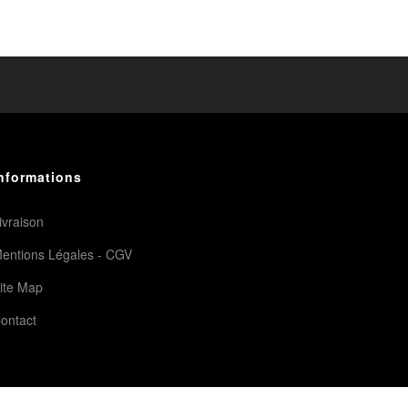
nformations
ivraison
entions Légales - CGV
ite Map
ontact